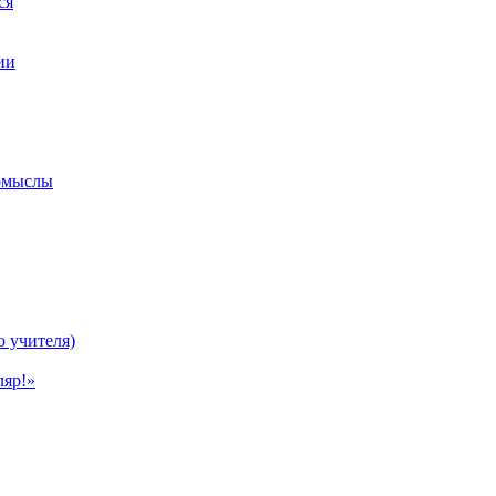
ся
ии
ромыслы
ю учителя)
ляр!»