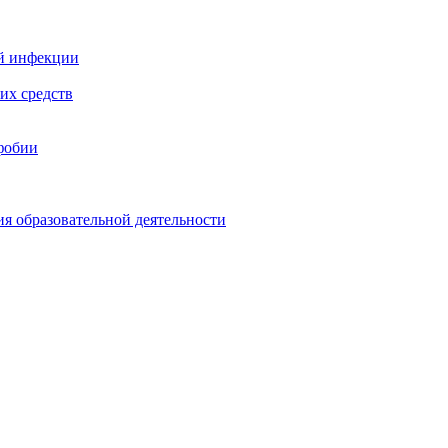
й инфекции
их средств
фобии
ия образовательной деятельности