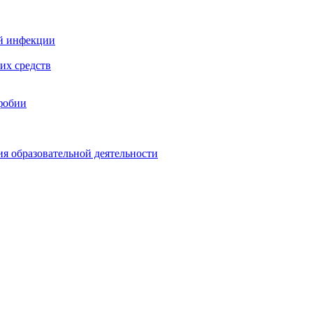
й инфекции
их средств
фобии
ия образовательной деятельности