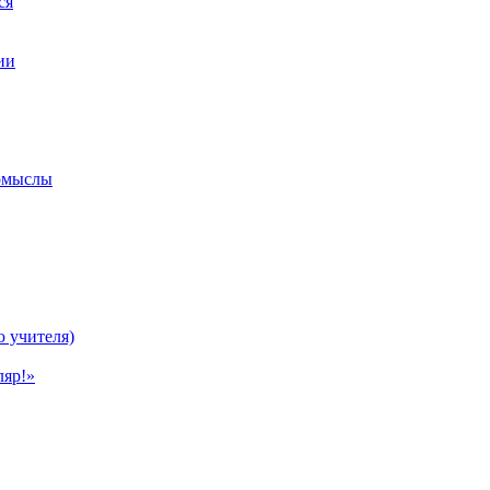
ся
ии
ромыслы
ю учителя)
ляр!»