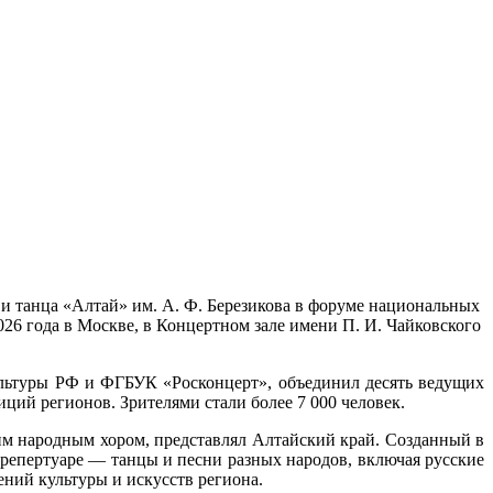
 и танца «Алтай» им. А. Ф. Березикова в форуме национальных
26 года в Москве, в Концертном зале имени П. И. Чайковского
льтуры РФ и ФГБУК «Росконцерт», объединил десять ведущих
ий регионов. Зрителями стали более 7 000 человек.
м народным хором, представлял Алтайский край. Созданный в
в репертуаре — танцы и песни разных народов, включая русские
ений культуры и искусств региона.