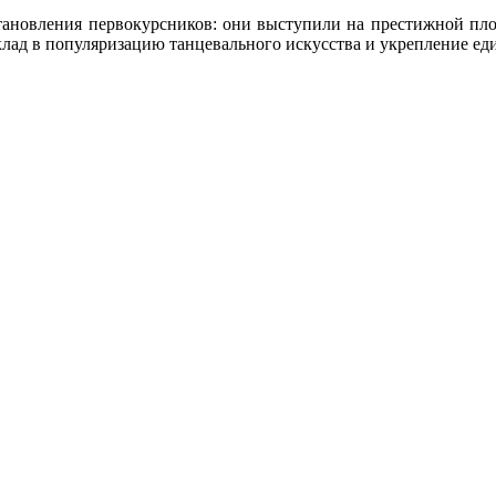
тановления первокурсников: они выступили на престижной площ
клад в популяризацию танцевального искусства и укрепление ед