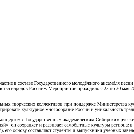
частие в составе Государственного молодёжного ансамбля песни
тва народов России». Мероприятие проходило с 23 по 30 мая 20
ных творческих коллективов при поддержке Министерства ку
ировать культурное многообразие России и уникальность традиц
концертом с Государственным академическим Сибирским русски
ляй», он сохраняет и развивает самобытные культуры региона: 
 7), его основу составляют студенты и выпускники учебных завед