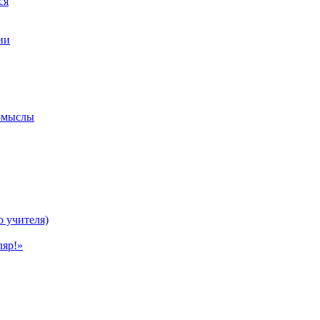
ся
ии
ромыслы
ю учителя)
ляр!»