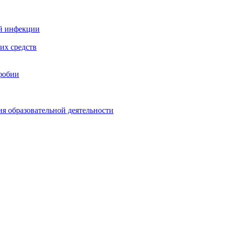
й инфекции
их средств
фобии
ия образовательной деятельности