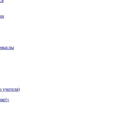
ся
ии
ромыслы
ю учителя)
ляр!»