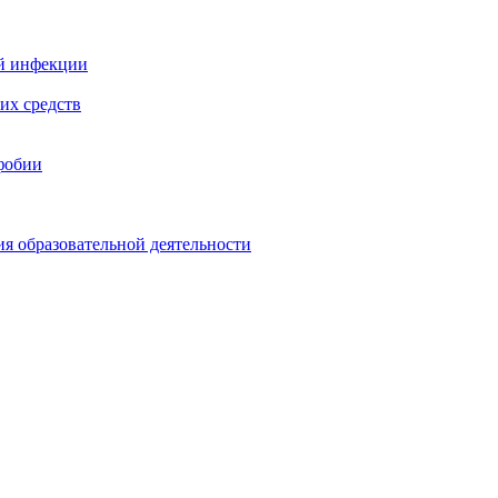
й инфекции
их средств
фобии
ия образовательной деятельности